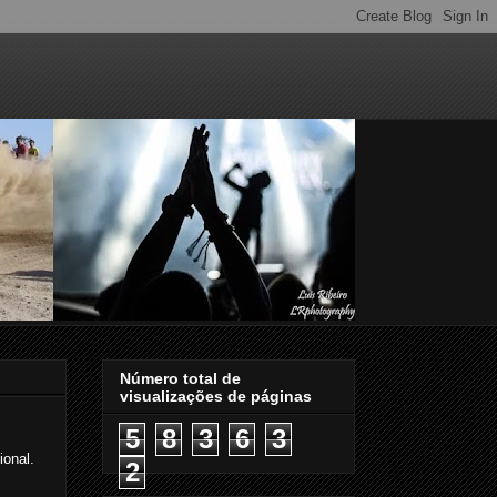
Número total de
visualizações de páginas
5
8
3
6
3
ional.
2