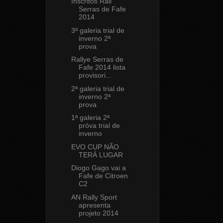
Inscritos Rali
Serras de Fafe
2014
3ª galeria trial de
inverno 2ª
prova
Rallye Serras de
Fafe 2014 lista
provisori...
2ª galeria trial de
inverno 2ª
prova
1ª galeria 2ª
próva trial de
inverno
EVO CUP NÃO
TERÁ LUGAR
Diogo Gago vai a
Fafe de Citroen
C2
AN Rally Sport
apresenta
projeto 2014