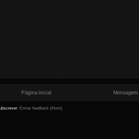
Página inicial
Mensagem 
ubscrever:
Enviar feedback (Atom)