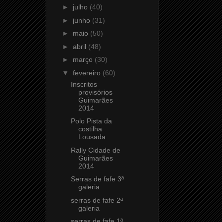
►
julho
(40)
►
junho
(31)
►
maio
(50)
►
abril
(48)
►
março
(30)
▼
fevereiro
(60)
Inscritos
provisórios
Guimarães
2014
Polo Pista da
costilha
Lousada
Rally Cidade de
Guimarães
2014
Serras de fafe 3ª
galeria
serras de fafe 2ª
galeria
serras de fafe 1ª